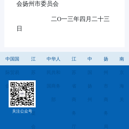
会扬州市委员会
二O一三年四月二十三
日
中国国
江
中华人
江
中
扬
南
际贸易
苏
民共和
苏
国
州
京
促进委
省
国商务
省
扬
市
海
员会
贸
部
商
州
商
关
关注公众号
促
务
务
会
厅
局