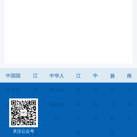
中国国
江
中华人
江
中
扬
南
际贸易
苏
民共和
苏
国
州
京
促进委
省
国商务
省
扬
市
海
员会
贸
部
商
州
商
关
关注公众号
促
务
务