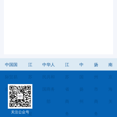
中国国
江
中华人
江
中
扬
南
际贸易
苏
民共和
苏
国
州
京
促进委
省
国商务
省
扬
市
海
员会
贸
部
商
州
商
关
关注公众号
促
务
务