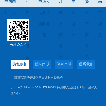
中国国
江
中华人
江
中
扬
南
际贸易
苏
民共和
苏
国
州
京
促进委
省
国商务
省
扬
市
海
员会
贸
部
商
州
商
关
关注公众号
促
务
务
会
厅
局
隐私保护
版权声明
保密声明
联系我们
中国国际贸易促进委员会扬州市委员会
yzmgr@163.com 0514-87880023 扬州市文昌西路18号（国贸大
厦8楼）