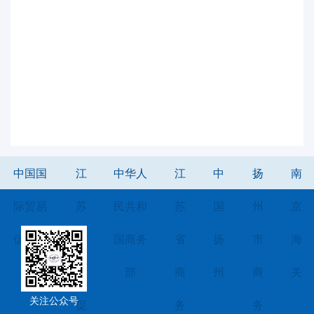
中国国
江
中华人
江
中
扬
南
际贸易
苏
民共和
苏
国
州
京
促进委
省
国商务
省
扬
市
海
员会
贸
部
商
州
商
关
关注公众号
促
务
务