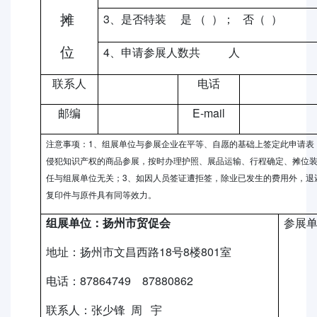
3
摊
、是否特装
是
（
）；
否（
）
4
位
、申请参展人数共
人
联系人
电话
E-mail
邮编
1
注意事项：
、组展单位与参展企业在平等、自愿的基础上签定此申请表
侵犯知识产权的商品参展，按时办理护照、展品运输、行程确定、摊位
3
任与组展单位无关；
、如因人员签证遭拒签，除业已发生的费用外，退
复印件与原件具有同等效力。
组展单位：扬州市贸促会
参展
18
8
801
地址：扬州市文昌西路
号
楼
室
87864749 87880862
电话：
联系人：张少锋
周
宇