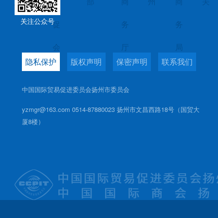
员会
贸
部
商
州
商
关
关注公众号
促
务
务
会
厅
局
隐私保护
版权声明
保密声明
联系我们
中国国际贸易促进委员会扬州市委员会
yzmgr@163.com 0514-87880023 扬州市文昌西路18号（国贸大
厦8楼）