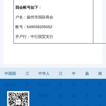
我会帐号如下
：
户名：扬州市国际商会
549558205052
帐号：
开户行：中行国贸支行
中国国
江
中华人
江
中
扬
南
际贸易
苏
民共和
苏
国
州
京
促进委
省
国商务
省
扬
市
海