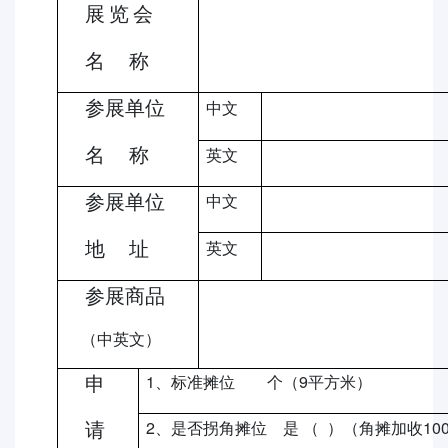
展
览
会
名
称
参展单位
中文
名
称
英文
参展单位
中文
地
址
英文
参展商品
（中英文）
1
9
申
、标准摊位
个（
平方米）
2
10
请
、是否拐角摊位
是
（
）（角摊加收