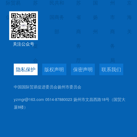
际贸易
苏
民共和
苏
国
州
京
促进委
省
国商务
省
扬
市
海
员会
贸
部
商
州
商
关
关注公众号
促
务
务
会
厅
局
隐私保护
版权声明
保密声明
联系我们
中国国际贸易促进委员会扬州市委员会
yzmgr@163.com 0514-87880023 扬州市文昌西路18号（国贸大
厦8楼）